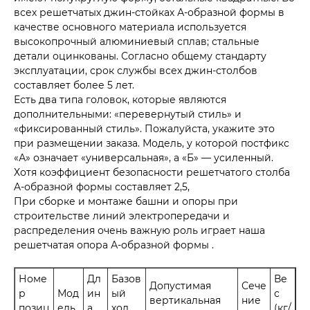
всех решетчатых джин-стойках А-образной формы в
качестве основного материала используется
высокопрочный алюминиевый сплав; стальные
детали оцинкованы. Согласно общему стандарту
эксплуатации, срок службы всех джин-столбов
составляет более 5 лет.
Есть два типа головок, которые являются
дополнительными: «перевернутый стиль» и
«фиксированный стиль». Пожалуйста, укажите это
при размещении заказа. Модель, у которой постфикс
«А» означает «универсальная», а «Б» — усиленный.
Хотя коэффициент безопасности решетчатого столба
A-образной формы составляет 2,5,
При сборке и монтаже башни и опоры при
строительстве линий электропередачи и
распределения очень важную роль играет наша
решетчатая опора А-образной формы .
Номе
Дл
Базов
Ве
Допустимая
Сече
р
Мод
ин
ый
с
вертикальная
ние
позиц
ель
а
ход
(кг/