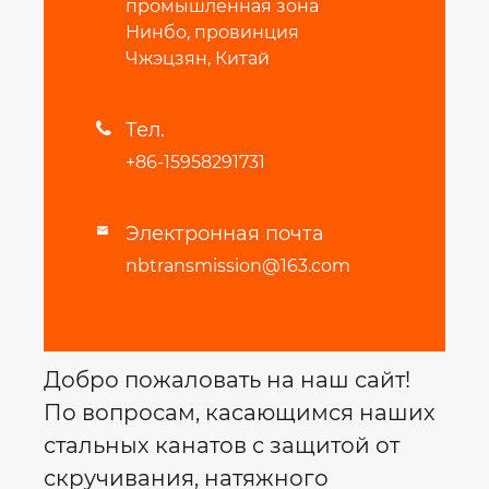
промышленная зона
Нинбо, провинция
Чжэцзян, Китай
Тел.

+86-15958291731
Электронная почта

nbtransmission@163.com
Добро пожаловать на наш сайт!
По вопросам, касающимся наших
стальных канатов с защитой от
скручивания, натяжного