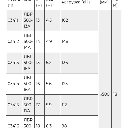
нагрузка (кН)
(мм)
ии
(м)
(м)
м)
ЛБР
03411
500-
13
4.5
162
13А
ЛБР
03412
500-
14
4.9
148
14А
ЛБР
03413
500-
15
5.2
136
15А
ЛБР
03414
500-
16
5.6
125
16А
□500
18
ЛБР
03415
500-
17
5.9
112
17А
ЛБР
03416
500-
18
6.3
98