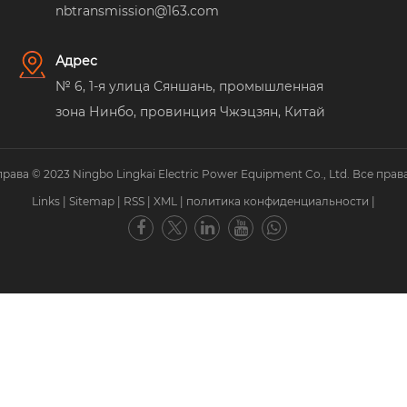
nbtransmission@163.com
Адрес
№ 6, 1-я улица Сяншань, промышленная
зона Нинбо, провинция Чжэцзян, Китай
рава © 2023 Ningbo Lingkai Electric Power Equipment Co., Ltd. Все пра
Links
|
Sitemap
|
RSS
|
XML
|
политика конфиденциальности
|